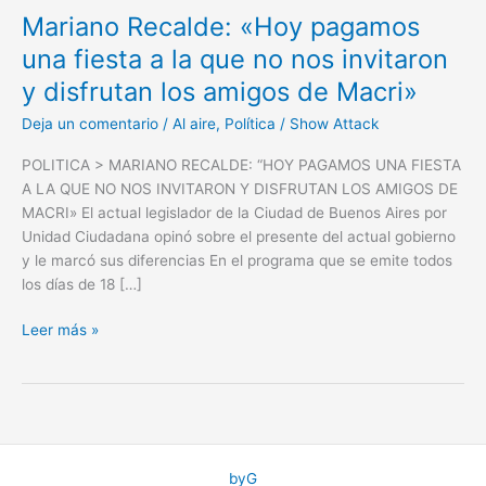
Mariano Recalde: «Hoy pagamos
una fiesta a la que no nos invitaron
y disfrutan los amigos de Macri»
Deja un comentario
/
Al aire
,
Política
/
Show Attack
POLITICA > MARIANO RECALDE: “HOY PAGAMOS UNA FIESTA
A LA QUE NO NOS INVITARON Y DISFRUTAN LOS AMIGOS DE
MACRI» El actual legislador de la Ciudad de Buenos Aires por
Unidad Ciudadana opinó sobre el presente del actual gobierno
y le marcó sus diferencias En el programa que se emite todos
los días de 18 […]
Mariano
Leer más »
Recalde:
«Hoy
pagamos
una
fiesta
a
byG